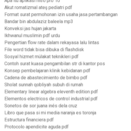
Apa itu aplikasi nitro pro 10
Akut romatizmal ateş pediatri pdf
Format surat permohonan izin usaha jasa pertambangan
Bandar bin abdulaziz baleela mp3
Konveksi jas hujan jakarta
Ikhwanul muslimin pdf urdu
Pengertian flow rate dalam rekayasa lalu lintas
File word tidak bisa dibuka di flashdisk
Sosyal hizmet mülakat teknikleri pdf
Contoh surat kuasa pengambilan str di kantor pos
Konsep pembelajaran klinik kebidanan pdf
Cadena de abastecimiento de bimbo pdf
Sholat sunnah qobliyah subuh di rumah
Elementary linear algebra eleventh edition pdf
Elementos electricos de control industrial pdf
Sonetos de sor juana inés dela cruz
Libro que pasa si mi media naranja es toronja
Estructura financiera pdf
Protocolo apendicite aguda pdf