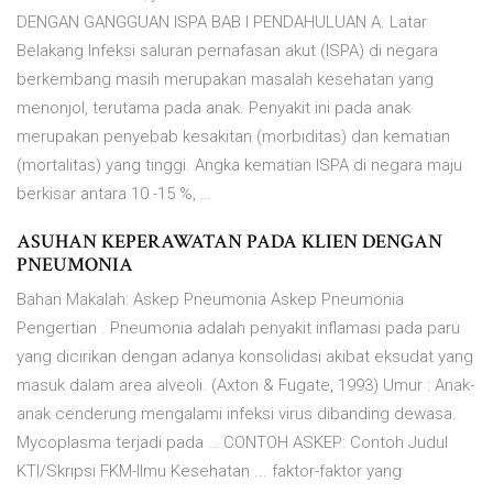
DENGAN GANGGUAN ISPA BAB I PENDAHULUAN A. Latar
Belakang Infeksi saluran pernafasan akut (ISPA) di negara
berkembang masih merupakan masalah kesehatan yang
menonjol, terutama pada anak. Penyakit ini pada anak
merupakan penyebab kesakitan (morbiditas) dan kematian
(mortalitas) yang tinggi. Angka kematian ISPA di negara maju
berkisar antara 10 -15 %, …
ASUHAN KEPERAWATAN PADA KLIEN DENGAN
PNEUMONIA
Bahan Makalah: Askep Pneumonia Askep Pneumonia
Pengertian . Pneumonia adalah penyakit inflamasi pada paru
yang dicirikan dengan adanya konsolidasi akibat eksudat yang
masuk dalam area alveoli. (Axton & Fugate, 1993) Umur : Anak-
anak cenderung mengalami infeksi virus dibanding dewasa.
Mycoplasma terjadi pada … CONTOH ASKEP: Contoh Judul
KTI/Skripsi FKM-Ilmu Kesehatan ... faktor-faktor yang