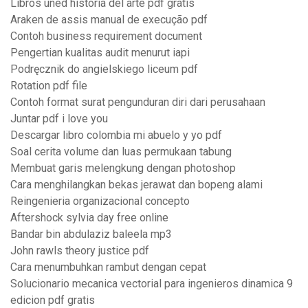
Libros uned historia del arte pdf gratis
Araken de assis manual de execução pdf
Contoh business requirement document
Pengertian kualitas audit menurut iapi
Podręcznik do angielskiego liceum pdf
Rotation pdf file
Contoh format surat pengunduran diri dari perusahaan
Juntar pdf i love you
Descargar libro colombia mi abuelo y yo pdf
Soal cerita volume dan luas permukaan tabung
Membuat garis melengkung dengan photoshop
Cara menghilangkan bekas jerawat dan bopeng alami
Reingenieria organizacional concepto
Aftershock sylvia day free online
Bandar bin abdulaziz baleela mp3
John rawls theory justice pdf
Cara menumbuhkan rambut dengan cepat
Solucionario mecanica vectorial para ingenieros dinamica 9
edicion pdf gratis