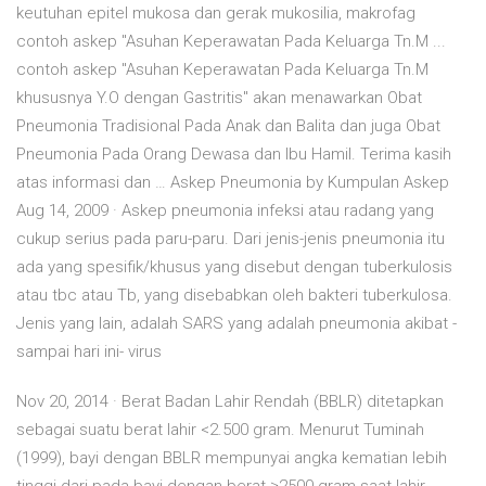
keutuhan epitel mukosa dan gerak mukosilia, makrofag
contoh askep "Asuhan Keperawatan Pada Keluarga Tn.M ...
contoh askep "Asuhan Keperawatan Pada Keluarga Tn.M
khususnya Y.O dengan Gastritis" akan menawarkan Obat
Pneumonia Tradisional Pada Anak dan Balita dan juga Obat
Pneumonia Pada Orang Dewasa dan Ibu Hamil. Terima kasih
atas informasi dan … Askep Pneumonia by Kumpulan Askep
Aug 14, 2009 · Askep pneumonia infeksi atau radang yang
cukup serius pada paru-paru. Dari jenis-jenis pneumonia itu
ada yang spesifik/khusus yang disebut dengan tuberkulosis
atau tbc atau Tb, yang disebabkan oleh bakteri tuberkulosa.
Jenis yang lain, adalah SARS yang adalah pneumonia akibat -
sampai hari ini- virus
Nov 20, 2014 · Berat Badan Lahir Rendah (BBLR) ditetapkan
sebagai suatu berat lahir <2.500 gram. Menurut Tuminah
(1999), bayi dengan BBLR mempunyai angka kematian lebih