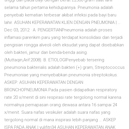
tinggi dari pada bayi dengan berat ≥2500 gram saat lahir
selama tahun pertama kehidupannya. Pneumonia adalah
penyebab kematian terbesar akibat infeksi pada bayi baru
lahir. ASUHAN KEPERAWATAN KLIEN DENGAN PNEUMONIA | …
Dec 03, 2012 · A. PENGERTIANPneumonia adalah proses
inflamasi parenkim paru yang terdapat konsolidasi dan terjadi
pengisian rongga alveoli oleh eksudat yang dapat disebabkan
oleh bakteri, jamur dan benda-benda asing.
(Muttaqin,Arif:2008). B. ETIOLOGIPenyebab tersering
pneumonia bakterialis adalah bakteri (+) gram, Streptococcus
Pneumoniae yang menyebabkan pneumonia streptokokus.
ASKEP: ASUHAN KEPERAWATAN DENGAN
BRONCHOPNEUMONIA Pada pasien didapatkan respiratory
rate 20 x/menit di sini respirasi rate tergolong normal karena
normalnya pernapasan orang dewasa antara 16 sampai 24
x/menit. Suara nafas vesikuler adalah suara nafas yang
tergolong normal di mana inspirasi lebih panjang … ASKEP
ISPA PADA ANAK | yulifitri34 ASUHAN KEPERAWATAN ANAK