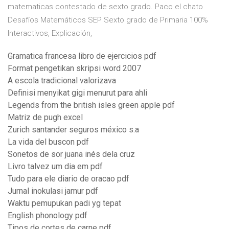
matematicas contestado de sexto grado. Paco el chato
Desafíos Matemáticos SEP Sexto grado de Primaria 100%
Interactivos, Explicación,
Gramatica francesa libro de ejercicios pdf
Format pengetikan skripsi word 2007
A escola tradicional valorizava
Definisi menyikat gigi menurut para ahli
Legends from the british isles green apple pdf
Matriz de pugh excel
Zurich santander seguros méxico s.a
La vida del buscon pdf
Sonetos de sor juana inés dela cruz
Livro talvez um dia em pdf
Tudo para ele diario de oracao pdf
Jurnal inokulasi jamur pdf
Waktu pemupukan padi yg tepat
English phonology pdf
Tipos de cortes de carne pdf