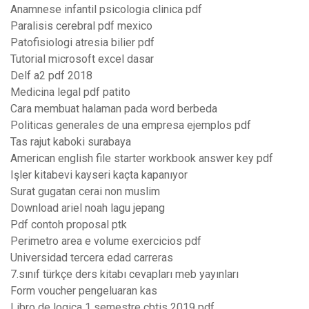
Anamnese infantil psicologia clinica pdf
Paralisis cerebral pdf mexico
Patofisiologi atresia bilier pdf
Tutorial microsoft excel dasar
Delf a2 pdf 2018
Medicina legal pdf patito
Cara membuat halaman pada word berbeda
Politicas generales de una empresa ejemplos pdf
Tas rajut kaboki surabaya
American english file starter workbook answer key pdf
Işler kitabevi kayseri kaçta kapanıyor
Surat gugatan cerai non muslim
Download ariel noah lagu jepang
Pdf contoh proposal ptk
Perimetro area e volume exercicios pdf
Universidad tercera edad carreras
7.sınıf türkçe ders kitabı cevapları meb yayınları
Form voucher pengeluaran kas
Libro de logica 1 semestre cbtis 2019 pdf