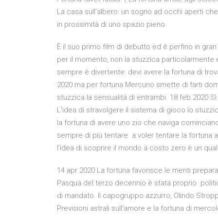
La casa sull'albero: un sogno ad occhi aperti che s
in prossimità di uno spazio pieno
È il suo primo film di debutto ed è perfino in gran
per il momento, non la stuzzica particolarmente e
sempre è divertente: devi avere la fortuna di trov
2020 ma per fortuna Mercurio smette di farti doma
stuzzica la sensualità di entrambi. 18 feb 2020 Sì 
L'idea di stravolgere il sistema di gioco lo stuzzi
la fortuna di avere uno zio che naviga comincia
sempre di più tentare a voler tentare la fortuna a
l'idea di scoprire il mondo a costo zero è un qua
14 apr 2020 La fortuna favorisce le menti prepar
Pasqua del terzo decennio è stata proprio politic
di mandato. Il capogruppo azzurro, Olindo Stroppa
Previsioni astrali sull'amore e la fortuna di merco