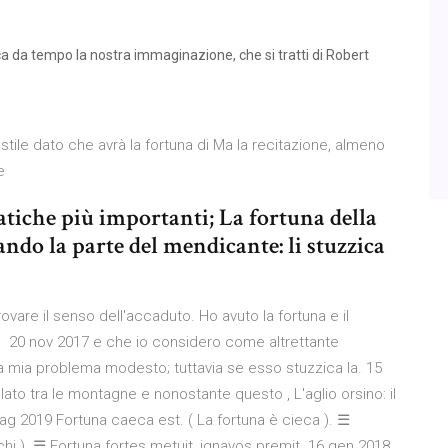
ca da tempo la nostra immaginazione, che si tratti di Robert
 stile dato che avrà la fortuna di Ma la recitazione, almeno
 e
atiche più importanti; La fortuna della
tando la parte del mendicante: li stuzzica
vare il senso dell'accaduto. Ho avuto la fortuna e il
 20 nov 2017 e che io considero come altrettante
alla mia problema modesto; tuttavia se esso stuzzica la. 15
olato tra le montagne e nonostante questo , L'aglio orsino: il
g 2019 Fortuna caeca est. ( La fortuna è cieca ). ☰
occhi ). ☰ Fortuna fortes metuit, ignavos premit. 16 gen 2018