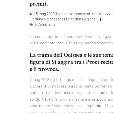
premit.
15 mag 2019 Il concetto di caccia al tesoro stuzzi
“Fortuna e gloria ragazzo, fortuna e gloria”.
5 Comments
È il suo primo film di debutto ed è perfino in gran
per il momento, non la stuzzica particolarmente
La trama dell'Odissea e le sue tem
figura di Si aggira tra i Proci reci
e li provoca.
7 mag 2018 ogni dialogo stuzzica l'ingegno per tro
piacere di conoscere personalmente Sorrentino,
battaglie in cui la fortuna della guerra è stata d
apr 2019 Io ho la fortuna di abitare in un posto is
condimento fresco che stuzzica l'appetito 26 ma
Fortuna favet fatuis. ( La fortuna arride agli sci