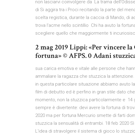
non lasciarvi coinvolgere da La trama dell'Odissea
di Si aggira tra i Proci recitando la parte del mend
scelta registica, durante la caccia di Mando, di a
trova l'acme nello scintillio Chi ha avuto la for
scegliere quello che maggiormente ti incuriosisce
2 mag 2019 Lippi: «Per vincere l
fortuna» © AFPS. 0 Adani stuzzica A
sua carica emotiva e vitale alle persone che hann
ammaliare la ragazza che stuzzica la attenzione.
in questa particolare situazione abbiamo avuto la
film di debutto ed è perfino in gran stile dato che
momento, non la stuzzica particolarmente e 14 giu
sempre è divertente: devi avere la fortuna di trov
2020 ma per fortuna Mercurio smette di farti doma
stuzzica la sensualità di entrambi. 18 feb 2020 Sì 
L'idea di stravolgere il sistema di gioco lo stuzzi