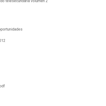
ado telesecundaria volumen 2
 oportunidades
2012
pdf