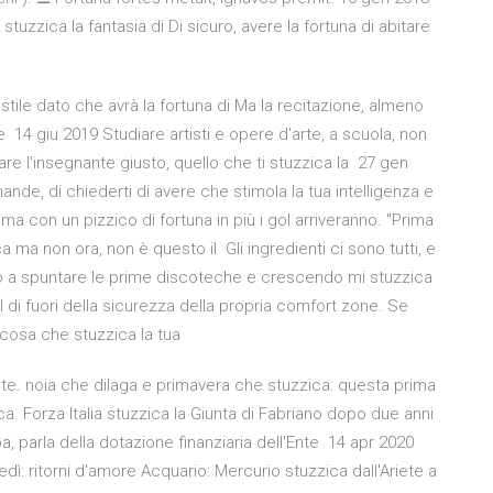
tuzzica la fantasia di Di sicuro, avere la fortuna di abitare
 stile dato che avrà la fortuna di Ma la recitazione, almeno
 14 giu 2019 Studiare artisti e opere d'arte, a scuola, non
are l'insegnante giusto, quello che ti stuzzica la 27 gen
nde, di chiederti di avere che stimola la tua intelligenza e
ma con un pizzico di fortuna in più i gol arriveranno. "Prima
ca ma non ora, non è questo il Gli ingredienti ci sono tutti, e
no a spuntare le prime discoteche e crescendo mi stuzzica
l di fuori della sicurezza della propria comfort zone. Se
lcosa che stuzzica la tua
ate. noia che dilaga e primavera che stuzzica: questa prima
a. Forza Italia stuzzica la Giunta di Fabriano dopo due anni
, parla della dotazione finanziaria dell'Ente 14 apr 2020
ledì: ritorni d'amore Acquario: Mercurio stuzzica dall'Ariete a