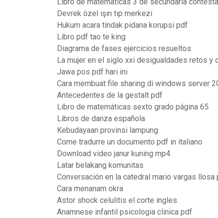
Libro de matematicas 3 de secundaria contest
Devrek özel ışın tıp merkezi
Hukum acara tindak pidana korupsi pdf
Libro pdf tao te king
Diagrama de fases ejercicios resueltos
La mujer en el siglo xxi desigualdades retos y
Jawa pos pdf hari ini
Cara membuat file sharing di windows server 
Antecedentes de la gestalt pdf
Libro de matemáticas sexto grado página 65
Libros de danza española
Kebudayaan provinsi lampung
Come tradurre un documento pdf in italiano
Download video janur kuning mp4
Latar belakang komunitas
Conversación en la catedral mario vargas llosa 
Cara menanam okra
Astor shock celulitis el corte ingles
Anamnese infantil psicologia clinica pdf