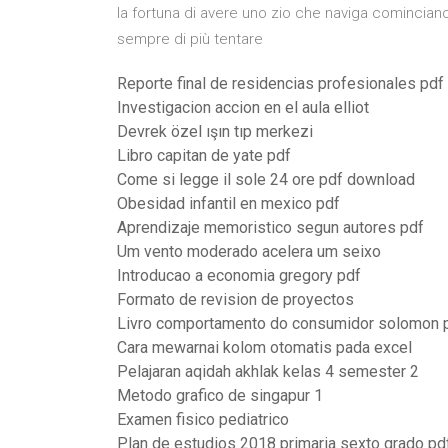
la fortuna di avere uno zio che naviga comincia
sempre di più tentare
Reporte final de residencias profesionales pdf
Investigacion accion en el aula elliot
Devrek özel ışın tıp merkezi
Libro capitan de yate pdf
Come si legge il sole 24 ore pdf download
Obesidad infantil en mexico pdf
Aprendizaje memoristico segun autores pdf
Um vento moderado acelera um seixo
Introducao a economia gregory pdf
Formato de revision de proyectos
Livro comportamento do consumidor solomon 
Cara mewarnai kolom otomatis pada excel
Pelajaran aqidah akhlak kelas 4 semester 2
Metodo grafico de singapur 1
Examen fisico pediatrico
Plan de estudios 2018 primaria sexto grado pd