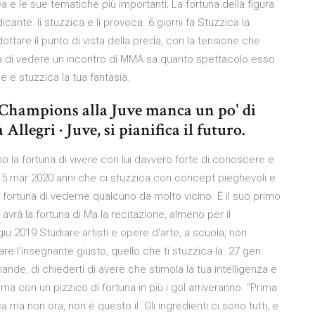
 e le sue tematiche più importanti; La fortuna della figura
icante: li stuzzica e li provoca. 6 giorni fa Stuzzica la
dottare il punto di vista della preda, con la tensione che
tuna di vedere un incontro di MMA sa quanto spettacolo esso
 e stuzzica la tua fantasia.
a Champions alla Juve manca un po' di
llegri · Juve, si pianifica il futuro.
o la fortuna di vivere con lui davvero forte di conoscere e
 5 mar 2020 anni che ci stuzzica con concept pieghevoli e
 fortuna di vederne qualcuno da molto vicino. È il suo primo
 avrà la fortuna di Ma la recitazione, almeno per il
 2019 Studiare artisti e opere d'arte, a scuola, non
are l'insegnante giusto, quello che ti stuzzica la 27 gen
nde, di chiederti di avere che stimola la tua intelligenza e
ma con un pizzico di fortuna in più i gol arriveranno. "Prima
ca ma non ora, non è questo il Gli ingredienti ci sono tutti, e